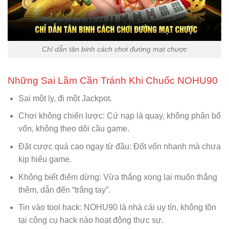
Chỉ dẫn tân binh cách chơi đường mạt chược
Những Sai Lầm Cần Tránh Khi Chuốc NOHU90
Sai một ly, đi một Jackpot.
Chơi không chiến lược: Cứ nạp là quay, không phân bổ
vốn, không theo dõi cầu game.
Đặt cược quá cao ngay từ đầu: Đốt vốn nhanh mà chưa
kịp hiểu game.
Không biết điểm dừng: Vừa thắng xong lại muốn thắng
thêm, dẫn đến “trắng tay”.
Tin vào tool hack: NOHU90 là nhà cái uy tín, không tồn
tại công cụ hack nào hoạt động thực sự.