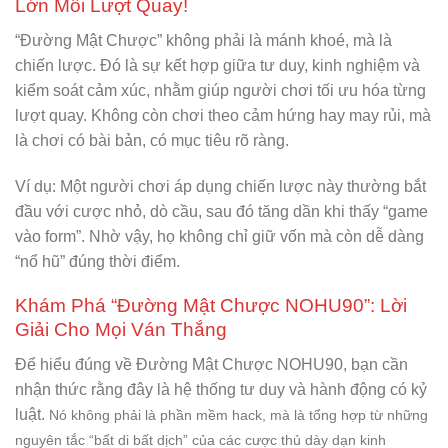
Lớn Mỗi Lượt Quay!
“Đường Mật Chược” không phải là mánh khoé, mà là
chiến lược. Đó là sự kết hợp giữa tư duy, kinh nghiệm và
kiểm soát cảm xúc, nhằm giúp người chơi tối ưu hóa từng
lượt quay. Không còn chơi theo cảm hứng hay may rủi, mà
là chơi có bài bản, có mục tiêu rõ ràng.
Ví dụ: Một người chơi áp dụng chiến lược này thường bắt
đầu với cược nhỏ, dò cầu, sau đó tăng dần khi thấy “game
vào form”. Nhờ vậy, họ không chỉ giữ vốn mà còn dễ dàng
“nổ hũ” đúng thời điểm.
Khám Phá “Đường Mật Chược NOHU90”: Lời
Giải Cho Mọi Ván Thắng
Để hiểu đúng về Đường Mật Chược NOHU90, bạn cần
nhận thức rằng đây là hệ thống tư duy và hành động có kỷ
luật.
Nó không phải là phần mềm hack, mà là tổng hợp từ những
nguyên tắc “bất di bất dịch” của các cược thủ dày dạn kinh