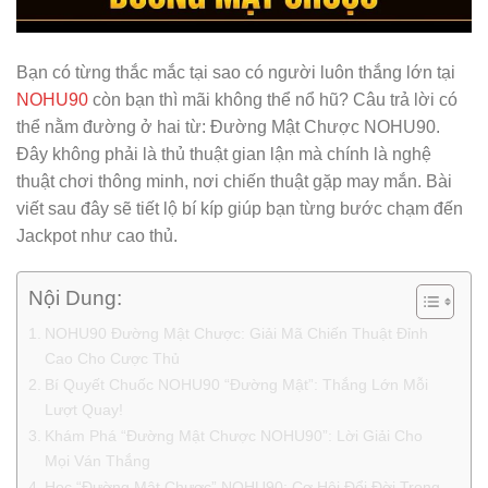
Bạn có từng thắc mắc tại sao có người luôn thắng lớn tại
NOHU90
còn bạn thì mãi không thể nổ hũ? Câu trả lời có
thể nằm đường ở hai từ: Đường Mật Chược NOHU90.
Đây không phải là thủ thuật gian lận mà chính là nghệ
thuật chơi thông minh, nơi chiến thuật gặp may mắn. Bài
viết sau đây sẽ tiết lộ bí kíp giúp bạn từng bước chạm đến
Jackpot như cao thủ.
Nội Dung:
NOHU90 Đường Mật Chược: Giải Mã Chiến Thuật Đỉnh
Cao Cho Cược Thủ
Bí Quyết Chuốc NOHU90 “Đường Mật”: Thắng Lớn Mỗi
Lượt Quay!
Khám Phá “Đường Mật Chược NOHU90”: Lời Giải Cho
Mọi Ván Thắng
Học “Đường Mật Chược” NOHU90: Cơ Hội Đổi Đời Trong