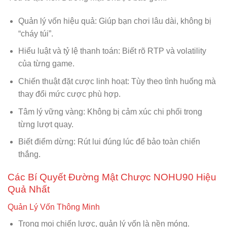
Quản lý vốn hiệu quả: Giúp bạn chơi lâu dài, không bị
“cháy túi”.
Hiểu luật và tỷ lệ thanh toán: Biết rõ RTP và volatility
của từng game.
Chiến thuật đặt cược linh hoạt: Tùy theo tình huống mà
thay đổi mức cược phù hợp.
Tâm lý vững vàng: Không bị cảm xúc chi phối trong
từng lượt quay.
Biết điểm dừng: Rút lui đúng lúc để bảo toàn chiến
thắng.
Các Bí Quyết Đường Mật Chược NOHU90 Hiệu
Quả Nhất
Quản Lý Vốn Thông Minh
Trong mọi chiến lược, quản lý vốn là nền móng.