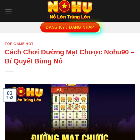
ĐĂNG KÝ / ĐĂNG NHẬP
TOP GAME HOT
Cách Chơi Đường Mạt Chược Nohu90 –
Bí Quyết Bùng Nổ
03
Th2