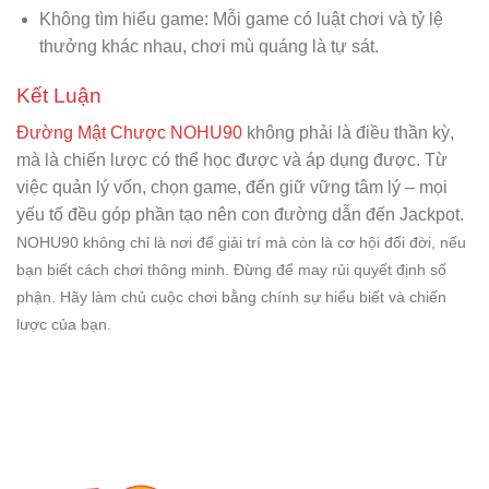
Không tìm hiểu game: Mỗi game có luật chơi và tỷ lệ
thưởng khác nhau, chơi mù quáng là tự sát.
Kết Luận
Đường Mật Chược NOHU90
không phải là điều thần kỳ,
mà là chiến lược có thể học được và áp dụng được. Từ
việc quản lý vốn, chọn game, đến giữ vững tâm lý – mọi
yếu tố đều góp phần tạo nên con đường dẫn đến Jackpot.
NOHU90 không chỉ là nơi để giải trí mà còn là cơ hội đổi đời, nếu
bạn biết cách chơi thông minh. Đừng để may rủi quyết định số
phận. Hãy làm chủ cuộc chơi bằng chính sự hiểu biết và chiến
lược của bạn.