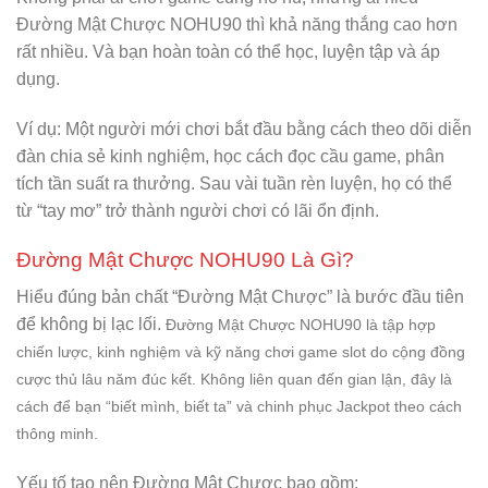
Đường Mật Chược NOHU90 thì khả năng thắng cao hơn
rất nhiều. Và bạn hoàn toàn có thể học, luyện tập và áp
dụng.
Ví dụ: Một người mới chơi bắt đầu bằng cách theo dõi diễn
đàn chia sẻ kinh nghiệm, học cách đọc cầu game, phân
tích tần suất ra thưởng. Sau vài tuần rèn luyện, họ có thể
từ “tay mơ” trở thành người chơi có lãi ổn định.
Đường Mật Chược NOHU90 Là Gì?
Hiểu đúng bản chất “Đường Mật Chược” là bước đầu tiên
để không bị lạc lối.
Đường Mật Chược NOHU90 là tập hợp
chiến lược, kinh nghiệm và kỹ năng chơi game slot do cộng đồng
cược thủ lâu năm đúc kết. Không liên quan đến gian lận, đây là
cách để bạn “biết mình, biết ta” và chinh phục Jackpot theo cách
thông minh.
Yếu tố tạo nên Đường Mật Chược bao gồm: