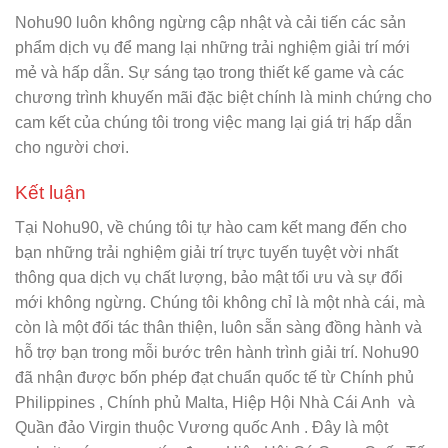
Nohu90 luôn không ngừng cập nhật và cải tiến các sản
phẩm dịch vụ để mang lại những trải nghiệm giải trí mới
mẻ và hấp dẫn. Sự sáng tạo trong thiết kế game và các
chương trình khuyến mãi đặc biệt chính là minh chứng cho
cam kết của chúng tôi trong việc mang lại giá trị hấp dẫn
cho người chơi.
Kết luận
Tại Nohu90, về chúng tôi tự hào cam kết mang đến cho
bạn những trải nghiệm giải trí trực tuyến tuyệt vời nhất
thông qua dịch vụ chất lượng, bảo mật tối ưu và sự đổi
mới không ngừng. Chúng tôi không chỉ là một nhà cái, mà
còn là một đối tác thân thiện, luôn sẵn sàng đồng hành và
hỗ trợ bạn trong mỗi bước trên hành trình giải trí.
Nohu90
đã nhận được bốn phép đạt chuẩn quốc tế từ Chính phủ
Philippines , Chính phủ Malta, Hiệp Hội Nhà Cái Anh và
Quần đảo Virgin thuộc Vương quốc Anh . Đây là một