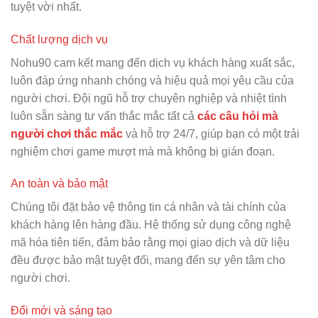
tuyệt vời nhất.
Chất lượng dịch vụ
Nohu90 cam kết mang đến dịch vụ khách hàng xuất sắc,
luôn đáp ứng nhanh chóng và hiệu quả mọi yêu cầu của
người chơi. Đội ngũ hỗ trợ chuyên nghiệp và nhiệt tình
luôn sẵn sàng tư vấn thắc mắc tất cả
các câu hỏi mà
người chơi thắc mắc
và hỗ trợ 24/7, giúp bạn có một trải
nghiệm chơi game mượt mà mà không bị gián đoạn.
An toàn và bảo mật
Chúng tôi đặt bảo vệ thông tin cá nhân và tài chính của
khách hàng lên hàng đầu. Hệ thống sử dụng công nghệ
mã hóa tiên tiến, đảm bảo rằng mọi giao dịch và dữ liệu
đều được bảo mật tuyệt đối, mang đến sự yên tâm cho
người chơi.
Đổi mới và sáng tạo