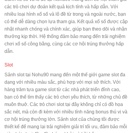
các trò chơi dự đoán kết quả kịch tính và hấp dẫn. Với
nhiều loại hình xổ số và lô đề từ trong và ngoài nước, bạn
có thể dễ dàng chọn lựa tham gia. Kết quả xổ số được cập
nhật nhanh chóng và chính xác, giúp bạn theo dõi và nhận
thưởng kịp thời. Hệ thống đảm bảo mang đến trải nghiệm
chơi xổ số công bằng, cùng các cơ hội trúng thưởng hấp
dẫn.
Slot
Sảnh slot tại Nohu90 mang đến một thế giới game slot đa
dạng với nhiều màu sắc, phù hợp với mọi sở thích. Với
hàng trăm tựa game slot từ các nhà phát triển đỉnh cao,
bạn có thể tìm thấy các trò chơi yêu thích, từ những chủ đề
muôn thuở. Các trò chơi slot tại đây không chỉ có đồ họa
sắc nét, mà còn đi kèm với nhiều tính năng bonus thú vị và
cơ hội trúng thưởng lớn. Sảnh slot của chúng tôi được
thiết kế để mang lại trải nghiệm giải trí tối ưu, đảm bảo mỗi