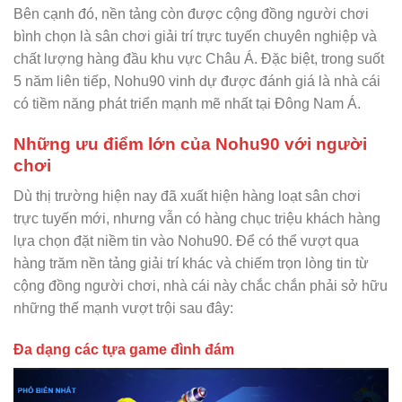
Bên cạnh đó, nền tảng còn được cộng đồng người chơi
bình chọn là sân chơi giải trí trực tuyến chuyên nghiệp và
chất lượng hàng đầu khu vực Châu Á. Đặc biệt, trong suốt
5 năm liên tiếp, Nohu90 vinh dự được đánh giá là nhà cái
có tiềm năng phát triển mạnh mẽ nhất tại Đông Nam Á.
Những ưu điểm lớn của Nohu90 với người
chơi
Dù thị trường hiện nay đã xuất hiện hàng loạt sân chơi
trực tuyến mới, nhưng vẫn có hàng chục triệu khách hàng
lựa chọn đặt niềm tin vào Nohu90. Để có thể vượt qua
hàng trăm nền tảng giải trí khác và chiếm trọn lòng tin từ
cộng đồng người chơi, nhà cái này chắc chắn phải sở hữu
những thế mạnh vượt trội sau đây:
Đa dạng các tựa game đình đám