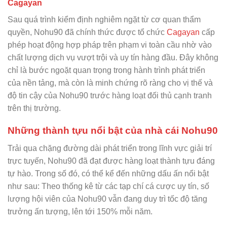
Cagayan
Sau quá trình kiểm định nghiêm ngặt từ cơ quan thẩm
quyền, Nohu90 đã chính thức được tổ chức
Cagayan
cấp
phép hoạt động hợp pháp trên phạm vi toàn cầu nhờ vào
chất lượng dịch vụ vượt trội và uy tín hàng đầu. Đây không
chỉ là bước ngoặt quan trọng trong hành trình phát triển
của nền tảng, mà còn là minh chứng rõ ràng cho vị thế và
độ tin cậy của Nohu90 trước hàng loạt đối thủ cạnh tranh
trên thị trường.
Những thành tựu nổi bật của nhà cái Nohu90
Trải qua chặng đường dài phát triển trong lĩnh vực giải trí
trực tuyến, Nohu90 đã đạt được hàng loạt thành tựu đáng
tự hào. Trong số đó, có thể kể đến những dấu ấn nổi bật
như sau: Theo thống kê từ các tạp chí cá cược uy tín, số
lượng hội viên của Nohu90 vẫn đang duy trì tốc độ tăng
trưởng ấn tượng, lên tới 150% mỗi năm.