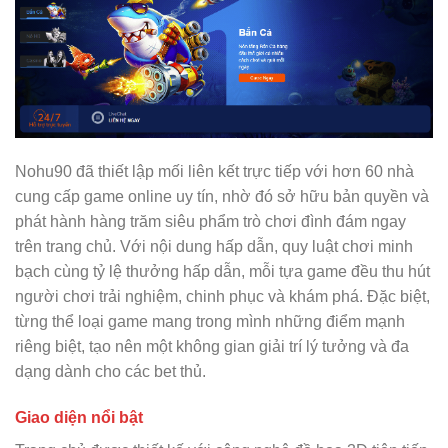
Nohu90 đã thiết lập mối liên kết trực tiếp với hơn 60 nhà
cung cấp game online uy tín, nhờ đó sở hữu bản quyền và
phát hành hàng trăm siêu phẩm trò chơi đình đám ngay
trên trang chủ. Với nội dung hấp dẫn, quy luật chơi minh
bạch cùng tỷ lệ thưởng hấp dẫn, mỗi tựa game đều thu hút
người chơi trải nghiệm, chinh phục và khám phá. Đặc biệt,
từng thể loại game mang trong mình những điểm mạnh
riêng biệt, tạo nên một không gian giải trí lý tưởng và đa
dạng dành cho các bet thủ.
Giao diện nổi bật