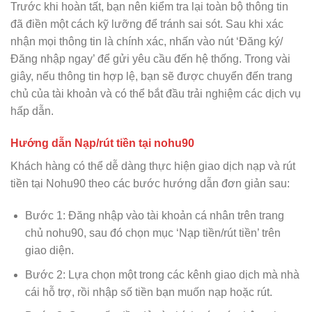
Trước khi hoàn tất, bạn nên kiểm tra lại toàn bộ thông tin
đã điền một cách kỹ lưỡng để tránh sai sót. Sau khi xác
nhận mọi thông tin là chính xác, nhấn vào nút ‘Đăng ký/
Đăng nhập ngay’ để gửi yêu cầu đến hệ thống. Trong vài
giây, nếu thông tin hợp lệ, bạn sẽ được chuyển đến trang
chủ của tài khoản và có thể bắt đầu trải nghiệm các dịch vụ
hấp dẫn.
Hướng dẫn Nạp/rút tiền tại nohu90
Khách hàng có thể dễ dàng thực hiện giao dịch nạp và rút
tiền tại Nohu90 theo các bước hướng dẫn đơn giản sau:
Bước 1: Đăng nhập vào tài khoản cá nhân trên trang
chủ nohu90, sau đó chọn mục ‘Nạp tiền/rút tiền’ trên
giao diện.
Bước 2: Lựa chọn một trong các kênh giao dịch mà nhà
cái hỗ trợ, rồi nhập số tiền bạn muốn nạp hoặc rút.