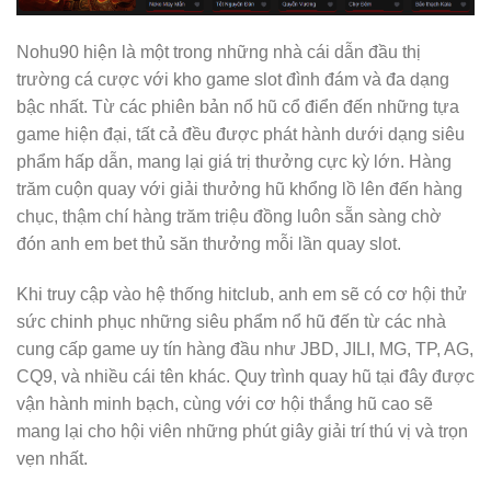
Nohu90 hiện là một trong những nhà cái dẫn đầu thị
trường cá cược với kho game slot đình đám và đa dạng
bậc nhất. Từ các phiên bản nổ hũ cổ điển đến những tựa
game hiện đại, tất cả đều được phát hành dưới dạng siêu
phẩm hấp dẫn, mang lại giá trị thưởng cực kỳ lớn. Hàng
trăm cuộn quay với giải thưởng hũ khổng lồ lên đến hàng
chục, thậm chí hàng trăm triệu đồng luôn sẵn sàng chờ
đón anh em bet thủ săn thưởng mỗi lần quay slot.
Khi truy cập vào hệ thống hitclub, anh em sẽ có cơ hội thử
sức chinh phục những siêu phẩm nổ hũ đến từ các nhà
cung cấp game uy tín hàng đầu như JBD, JILI, MG, TP, AG,
CQ9, và nhiều cái tên khác. Quy trình quay hũ tại đây được
vận hành minh bạch, cùng với cơ hội thắng hũ cao sẽ
mang lại cho hội viên những phút giây giải trí thú vị và trọn
vẹn nhất.