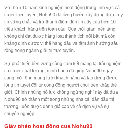
Với hơn 10 năm kinh nghiệm hoạt động trong lĩnh vực cá
cược trực tuyến, Nohu90 đã từng bước xây dựng được uy
tín vững chắc và trở thành điểm đến tin cậy của hơn 10
triệu khách hàng trên toàn cầu. Qua thời gian, nền tảng
không chỉ đạt được hàng loạt thành tích nổi bật mà còn
khẳng định được vị thế hàng đầu và tầm ảnh hưởng sâu
rộng trong ngành giải trí trực tuyến.
Sự phát triển bền vững cùng cam kết mang lại trải nghiệm
cá cược chất lượng, minh bạch đã giúp Nohu90 ngày
càng mở rộng mạng lưới khách hàng và tạo dựng được
lòng tin tuyệt đối từ cộng đồng người chơi trên khắp thế
giới. Chính những nỗ lực không ngừng nghỉ này đã đưa
Nohu90 trở thành một trong những nhà cái dẫn đầu thị
trường, luôn được đánh giá cao về cả dịch vụ và sự
chuyên nghiệp.
Giấy phép hoạt động của Nohu90