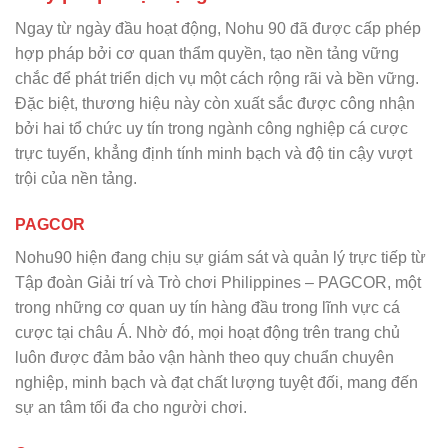
Ngay từ ngày đầu hoạt động, Nohu 90 đã được cấp phép
hợp pháp bởi cơ quan thẩm quyền, tạo nền tảng vững
chắc để phát triển dịch vụ một cách rộng rãi và bền vững.
Đặc biệt, thương hiệu này còn xuất sắc được công nhận
bởi hai tổ chức uy tín trong ngành công nghiệp cá cược
trực tuyến, khẳng định tính minh bạch và độ tin cậy vượt
trội của nền tảng.
PAGCOR
Nohu90 hiện đang chịu sự giám sát và quản lý trực tiếp từ
Tập đoàn Giải trí và Trò chơi Philippines – PAGCOR, một
trong những cơ quan uy tín hàng đầu trong lĩnh vực cá
cược tại châu Á. Nhờ đó, mọi hoạt động trên trang chủ
luôn được đảm bảo vận hành theo quy chuẩn chuyên
nghiệp, minh bạch và đạt chất lượng tuyệt đối, mang đến
sự an tâm tối đa cho người chơi.