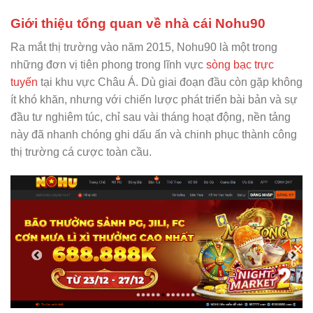
Giới thiệu tổng quan về nhà cái Nohu90
Ra mắt thị trường vào năm 2015, Nohu90 là một trong
những đơn vị tiên phong trong lĩnh vực
sòng bạc trực
tuyến
tại khu vực Châu Á. Dù giai đoạn đầu còn gặp không
ít khó khăn, nhưng với chiến lược phát triển bài bản và sự
đầu tư nghiêm túc, chỉ sau vài tháng hoạt động, nền tảng
này đã nhanh chóng ghi dấu ấn và chinh phục thành công
thị trường cá cược toàn cầu.