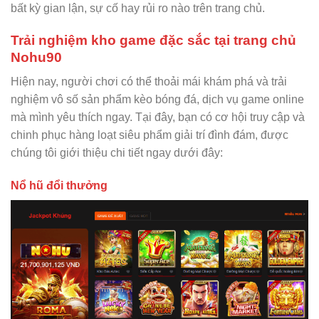
bất kỳ gian lận, sự cố hay rủi ro nào trên trang chủ.
Trải nghiệm kho game đặc sắc tại trang chủ
Nohu90
Hiện nay, người chơi có thể thoải mái khám phá và trải
nghiệm vô số sản phẩm kèo bóng đá, dịch vụ game online
mà mình yêu thích ngay. Tại đây, bạn có cơ hội truy cập và
chinh phục hàng loạt siêu phẩm giải trí đình đám, được
chúng tôi giới thiệu chi tiết ngay dưới đây:
Nổ hũ đổi thưởng