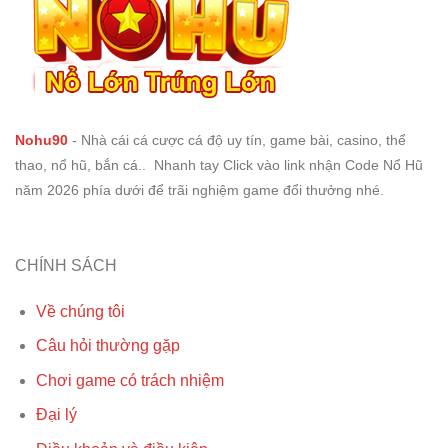
Nohu90
- Nhà cái cá cược cá độ uy tín, game bài, casino, thể
thao, nổ hũ, bắn cá.. Nhanh tay Click vào link nhận Code Nổ Hũ
năm 2026 phía dưới để trãi nghiệm game đổi thưởng nhé.
CHÍNH SÁCH
Về chúng tôi
Câu hỏi thường gặp
Chơi game có trách nhiệm
Đại lý