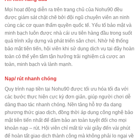
Mọi hoạt động diễn ra trên trang chủ của Nohu90 đều
được giám sát chặt chẽ bởi đội ngũ chuyên viên an ninh
cùng các cơ quan thẩm quyền quốc tế. Yếu tố bảo mật và
minh bạch luôn được nhà cái ưu tiên hàng đầu trong suốt
quá trình xây dựng và phát triển sân chơi. Nhờ hệ thống
bảo mật tiên tiến, hội viên khi sử dụng dịch vụ tại đây hoàn
toàn có thể yên tâm tận hưởng trải nghiệm cá cược an
toàn, minh bạch và lành mạnh.
Nạp/ rút nhanh chóng
Quy trình nạp tiền tại Nohu90 được tối ưu hóa tối đa với
các bước thực hiện cực kỳ đơn giản, giúp người chơi dễ
dàng thao tác nhanh chóng. Nền tảng hỗ trợ đa dạng
phương thức giao dịch, đồng thời áp dụng công nghệ bảo
mật tiên tiến nhất để đảm bảo an toàn tuyệt đối cho mọi
khoản nạp – rút. Hội viên chỉ mất từ vài giây đến vài phút
để hoàn tất giao dịch thành công mà không phải lo ngại về