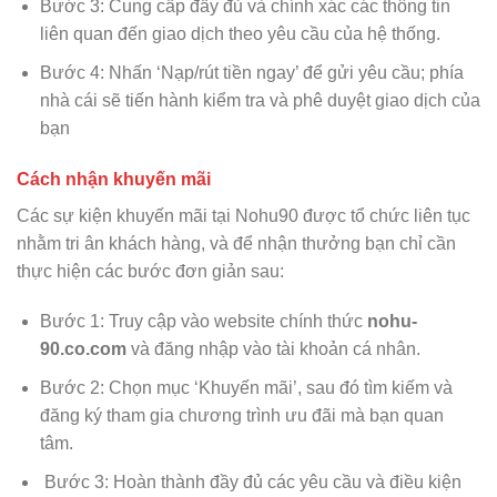
Bước 3: Cung cấp đầy đủ và chính xác các thông tin
liên quan đến giao dịch theo yêu cầu của hệ thống.
Bước 4: Nhấn ‘Nạp/rút tiền ngay’ để gửi yêu cầu; phía
nhà cái sẽ tiến hành kiểm tra và phê duyệt giao dịch của
bạn
Cách nhận khuyến mãi
Các sự kiện khuyến mãi tại Nohu90 được tổ chức liên tục
nhằm tri ân khách hàng, và để nhận thưởng bạn chỉ cần
thực hiện các bước đơn giản sau:
Bước 1: Truy cập vào website chính thức
nohu-
90.co.com
và đăng nhập vào tài khoản cá nhân.
Bước 2: Chọn mục ‘Khuyến mãi’, sau đó tìm kiếm và
đăng ký tham gia chương trình ưu đãi mà bạn quan
tâm.
Bước 3: Hoàn thành đầy đủ các yêu cầu và điều kiện