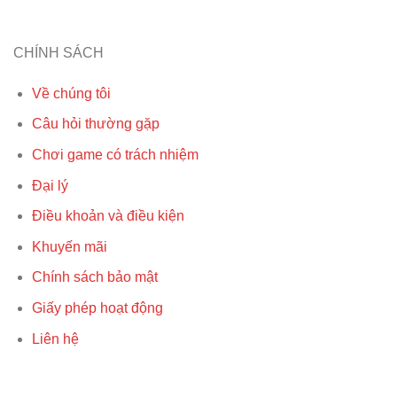
CHÍNH SÁCH
Về chúng tôi
Câu hỏi thường gặp
Chơi game có trách nhiệm
Đại lý
Điều khoản và điều kiện
Khuyến mãi
Chính sách bảo mật
Giấy phép hoạt động
Liên hệ