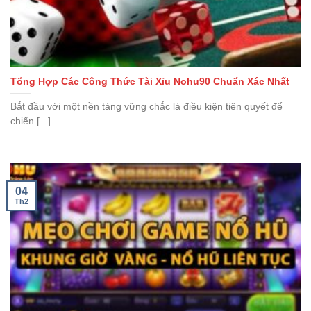
Tổng Hợp Các Công Thức Tài Xỉu Nohu90 Chuẩn Xác Nhất
Bắt đầu với một nền tảng vững chắc là điều kiện tiên quyết để
chiến [...]
04
Th2