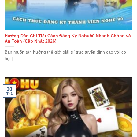
Hướng Dẫn Chi Tiết Cách Đăng Ký Nohu90 Nhanh Chóng và
An Toàn (Cập Nhật 2026)
Bạn muốn tận hưởng thế giới giải trí trực tuyến đỉnh cao với cơ
hội [...]
30
Th1