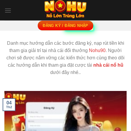
ĐĂNG KÝ / ĐĂNG NHẬP
Danh mục hướng dẫn các bước đăng ký, nạp rút tiền khi
tham gia giải trí tại nhà cái đổi thưởng
Nohu90
. Người
chơi sẽ được nắm vững các kiến thức hơn cùng theo dõi
các hướng dẫn khi tham gia đặt cược tài
nhà cái nổ hũ
dưới đây nhé..
04
Th2